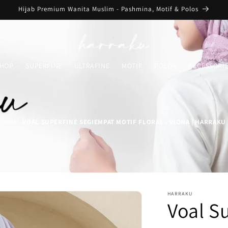
Hijab Premium Wanita Muslim - Pashmina, Motif & Polos
HOP
SUPERFINE
ULTRAFINE
MOTIF
POLOS
ACCESSORI
HOME
VOAL SUPERFINE SEGIEMPAT MOTIF FLORAL - VIONA | HARRAKU
-
HARRAKU
Voal S