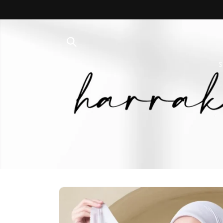
Skip to
content
S
Skip to
product
information