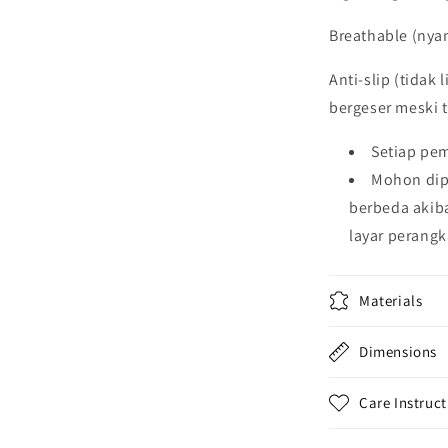
Breathable (ny
Anti-slip (tidak 
bergeser meski 
Setiap pem
Mohon dip
berbeda akib
layar perangk
Materials
Dimensions
Care Instruct