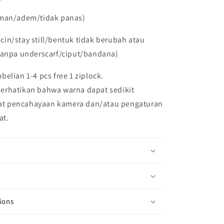
aman/adem/tidak panas)
licin/stay still/bentuk tidak berubah atau
tanpa underscarf/ciput/bandana)
belian 1-4 pcs free 1 ziplock.
erhatikan bahwa warna dapat sedikit
at pencahayaan kamera dan/atau pengaturan
at.
ions