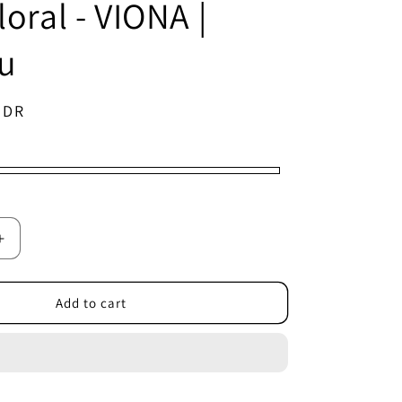
loral - VIONA |
u
IDR
Increase
quantity
for
Voal
Add to cart
Superfine
Segiempat
Motif
Floral
-