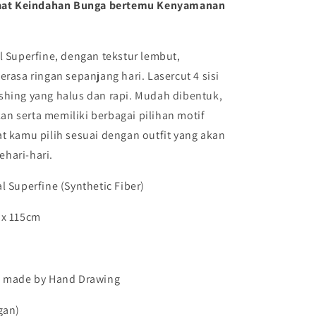
 Saat Keindahan Bunga bertemu Kenyamanan
VIONA
|
Harraku
l Superfine
, dengan tekstur lembut,
erasa ringan sepanjang hari. Lasercut 4 sisi
shing yang halus dan rapi. Mudah dibentuk,
n serta memiliki berbagai pilihan motif
t kamu pilih sesuai dengan outfit yang akan
hari-hari.
 Superfine (Synthetic Fiber)
x 115cm
n made by Hand Drawing
gan)