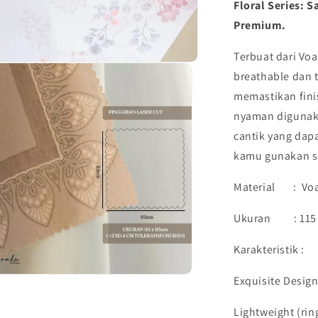
Floral Series:
VIONA
Premium.
|
Harraku
Terbuat dari
Voa
breathable
dan t
memastikan fini
nyaman digunaka
cantik yang dapa
kamu gunakan se
Material : Voal
Ukuran : 115 
Karakteristik :
Exquisite Desig
Lightweight (rin