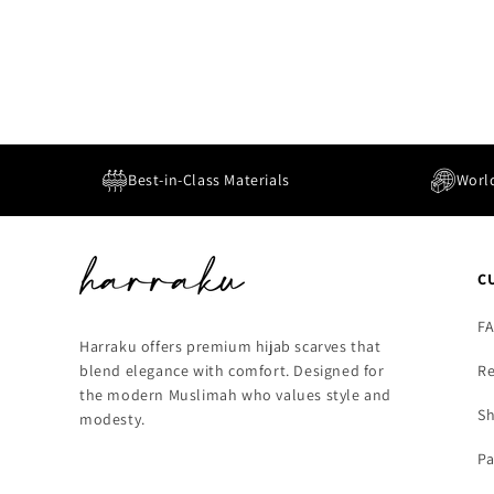
Best-in-Class Materials
Worl
C
F
Harraku offers premium hijab scarves that
Re
blend elegance with comfort. Designed for
the modern Muslimah who values style and
Sh
modesty.
Pa