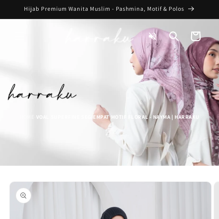
Skip to
Hijab Premium Wanita Muslim - Pashmina, Motif & Polos
content
Toggle
Cart
Audio
HOME
VOAL SUPERFINE SEGIEMPAT MOTIF FLORAL - NAYMA | HARRAKU
-
Skip to
product
information