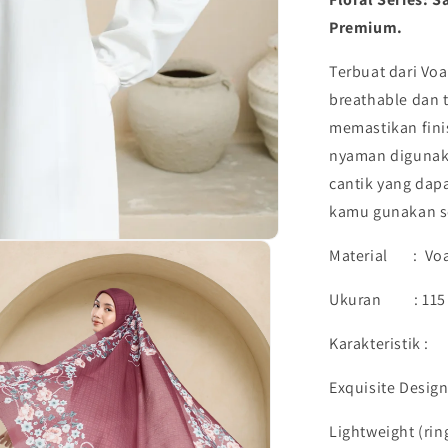
ISMAYA
Premium.
|
Harraku
Terbuat dari
Voa
breathable
dan t
memastikan fini
nyaman digunaka
cantik yang dapa
kamu gunakan se
Material : Voal
Ukuran : 115 
Karakteristik :
Exquisite Desig
Lightweight (rin