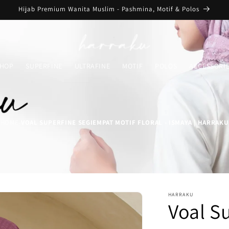
Hijab Premium Wanita Muslim - Pashmina, Motif & Polos
HOP
SUPERFINE
ULTRAFINE
MOTIF
POLOS
ACCESSORI
HOME
VOAL SUPERFINE SEGIEMPAT MOTIF FLORAL - ISMAYA | HARRAKU
-
HARRAKU
Voal S