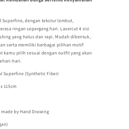
ISMAYA
|
Harraku
l Superfine
, dengan tekstur lembut,
erasa ringan sepanjang hari. Lasercut 4 sisi
shing yang halus dan rapi. Mudah dibentuk,
n serta memiliki berbagai pilihan motif
t kamu pilih sesuai dengan outfit yang akan
hari-hari.
 Superfine (Synthetic Fiber)
x 115cm
n made by Hand Drawing
gan)