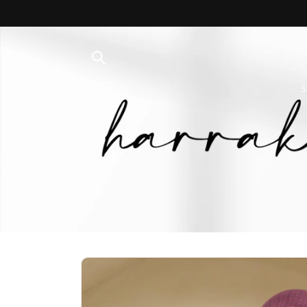
Skip to
content
S
Skip to
product
information