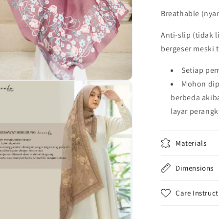
Breathable (ny
Anti-slip (tidak 
bergeser meski 
Setiap pem
Mohon dip
berbeda akib
layar perangk
Materials
Dimensions
Care Instruct