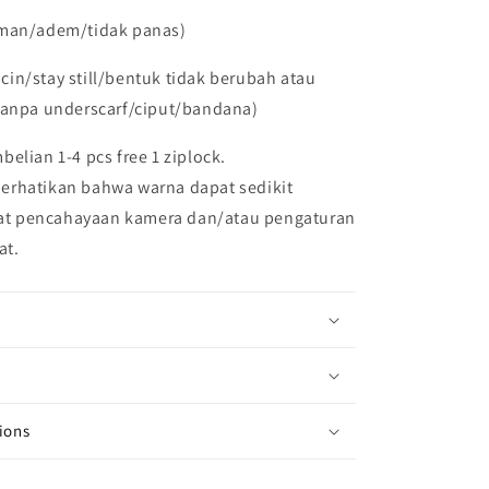
aman/adem/tidak panas)
licin/stay still/bentuk tidak berubah atau
tanpa underscarf/ciput/bandana)
belian 1-4 pcs free 1 ziplock.
erhatikan bahwa warna dapat sedikit
at pencahayaan kamera dan/atau pengaturan
at.
ions