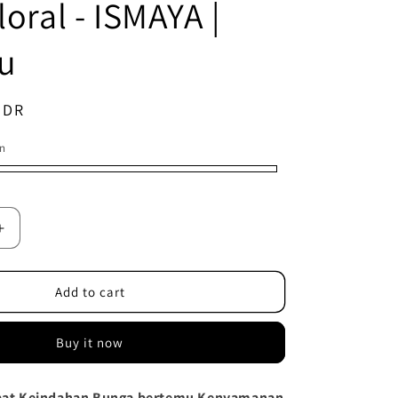
loral - ISMAYA |
u
IDR
n
Increase
quantity
for
Voal
Add to cart
Superfine
Segiempat
Buy it now
Motif
Floral
-
 Saat Keindahan Bunga bertemu Kenyamanan