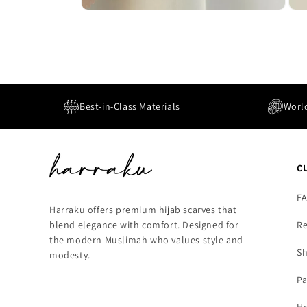
Best-in-Class Materials
Worl
C
F
Harraku offers premium hijab scarves that
Re
blend elegance with comfort. Designed for
the modern Muslimah who values style and
Sh
modesty.
Pa