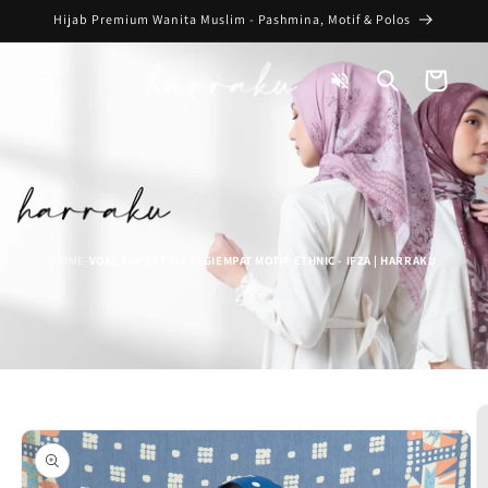
Skip to
Hijab Premium Wanita Muslim - Pashmina, Motif & Polos
content
Toggle
Cart
Audio
HOME
VOAL SUPERFINE SEGIEMPAT MOTIF ETHNIC - IFZA | HARRAKU
-
Skip to
product
information