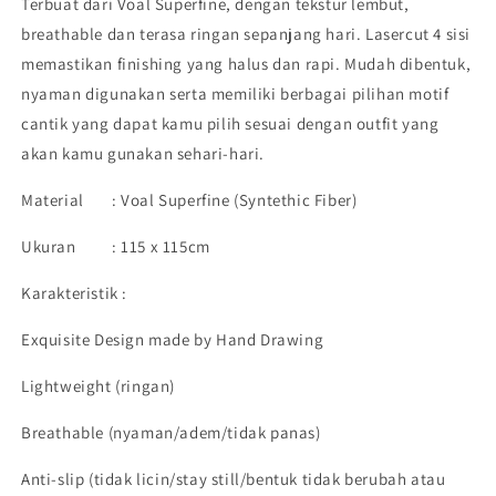
Terbuat dari
Voal Superfine
, dengan tekstur lembut,
Harraku
Harraku
breathable
dan terasa ringan sepanjang hari. Lasercut 4 sisi
memastikan finishing yang halus dan rapi. Mudah dibentuk,
nyaman digunakan serta memiliki berbagai pilihan motif
cantik yang dapat kamu pilih sesuai dengan outfit yang
akan kamu gunakan sehari-hari.
Material : Voal Superfine (Syntethic Fiber)
Ukuran : 115 x 115cm
Karakteristik :
Exquisite Design made by Hand Drawing
Lightweight (ringan)
Breathable (nyaman/adem/tidak panas)
Anti-slip (tidak licin/stay still/bentuk tidak berubah atau